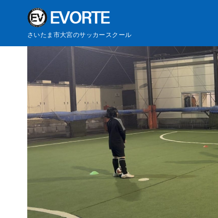
コ
さいたま市大宮のサッカースクール
ン
テ
ン
ツ
へ
移
動