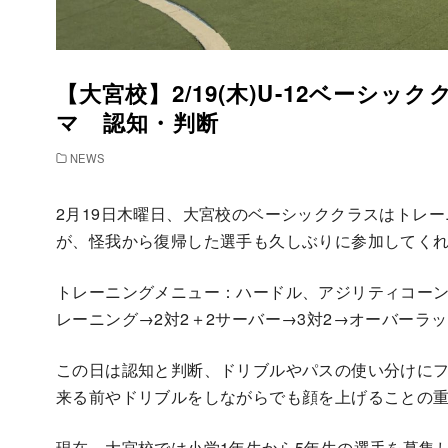
【大宮校】2/19(木)U-12ベーシ
マ 認知・判断
NEWS
2月19日木曜日、大宮校のベーシッククラスはトレ
が、怪我から復帰した選手も久しぶりに参加してく
トレーニングメニュー：ハードル、アジリティコーン
レーニング→2対2＋2サーバー→3対2→オーバーラ
この日は認知と判断、ドリブルやパスの使い分けに
来る前やドリブルをしながらでも顔を上げることの
現在、大宮校では小学1年生から5年生の選手を募集