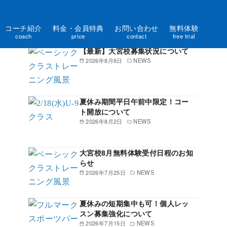
コーチ紹介
料金・会員特典
お問い合わせ
無料体験
新着記事一覧
coach
price
contact
free trial
【最新】大宮校募集状況について
2026年8月6日
NEWS
夏休み期間平日午前中限定！コー
ト開放について
2026年8月2日
NEWS
大宮校8月無料体験受付日程のお知
らせ
2026年7月25日
NEWS
夏休みの短期集中も可！個人レッ
スン募集強化について
2026年7月15日
NEWS