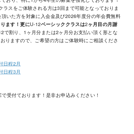
クラスをご体験される方は3回まで可能となっておりま
入会頂いた方を対象に入会金及び2026年度分の年会費無料
おります！更に
U-12
ベーシッククラスは
2
ヶ月目の月謝
を12で割り、1ヶ月分または2ヶ月分お支払い頂く形とな
ておりますので、ご希望の方はご体験時にご相談くださ
付日程2月
付日程3月
NEで受付ております！是非お申込みください！