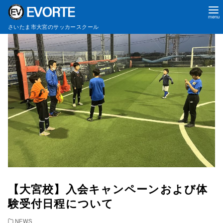
コ
さいたま市大宮のサッカースクール
ン
テ
ン
ツ
へ
移
動
【大宮校】入会キャンペーンおよび体
験受付日程について
NEWS