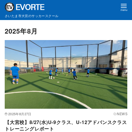
さいたま市大宮のサッカースクール
コ
2025年8月
ン
テ
ン
ツ
へ
移
動
2025年8月27日
NEWS
【大宮校】8/27(水)U-9クラス、U-12アドバンスクラス
トレーニングレポート