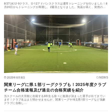
8/27(水)U-9クラス、U-12アドバンスクラスは通常トレーニングを行いました！8
月20日からトレーニングが再開し、2週目となりました。気温が高く、突然の…
2025年8月8日
NEWS
関東リーグに県１部リーグクラブも！2025年度クラブ
チーム合格速報及び過去の合格実績を紹介
当スクールの大宮校に在籍する6年生も徐々に進路が決まった選手が出てきてい
ます！クラブ名はまだ明かせませんが、関東リーグや埼玉県1部リーグなど強豪
クラブに合格し…