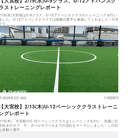
【大宮校】2/19(水)U-9クラス、U-12アドバンスク
ラストレーニングレポート
2/19(水)大宮校はU-9クラス、U-12アドバンスクラスのトレーニングを行い
ました。U-12アドバンスクラスでは体験の選手も参加してくれました！U-9
クラ…
2025年2月16日
NEWS
【大宮校】2/13(木)U-12ベーシッククラストレーニ
ングレポート
2/13(木)、大宮校のU-12ベーシッククラスはトレーニングを行い、先週に引
き続きのオフ・ザ・ボールやゴールまでの流れをテーマとしました！この日
も体験の選手…