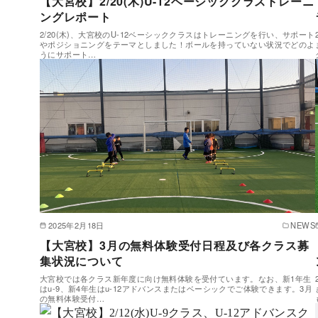
【大宮校】2/20(木)U-12ベーシッククラストレーニ
ングレポート
2/20(木)、大宮校のU-12ベーシッククラスはトレーニングを行い、サポート
やポジショニングをテーマとしました！ボールを持っていない状況でどのよ
うにサポート…
2025年2月18日
NEWS
【大宮校】3月の無料体験受付日程及び各クラス募
集状況について
大宮校では各クラス新年度に向け無料体験を受付ています。なお、新1年生
はu-9、新4年生はu-12アドバンスまたはベーシックでご体験できます。3月
の無料体験受付…