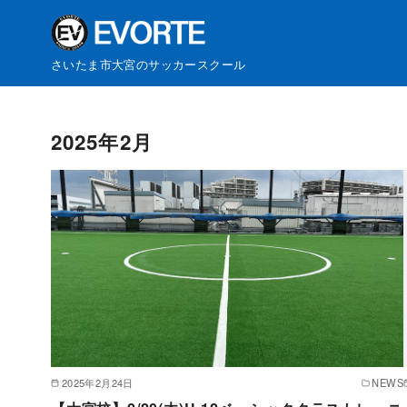
さいたま市大宮のサッカースクール
コ
ン
2025年2月
テ
ン
ツ
へ
移
動
2025年2月24日
NEWS