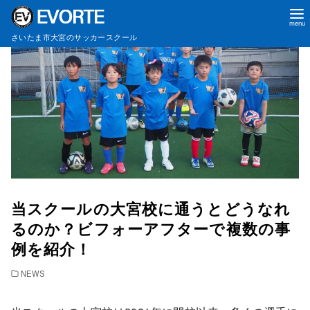
コ
さいたま市大宮のサッカースクール
ン
テ
ン
ツ
へ
移
動
当スクールの大宮校に通うとどうなれ
るのか？ビフォーアフターで複数の事
例を紹介！
NEWS