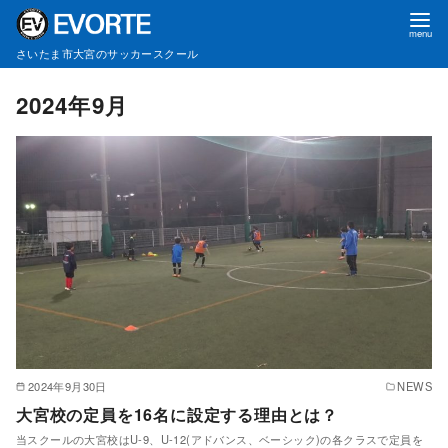
さいたま市大宮のサッカースクール
コ
2024年9月
ン
テ
ン
ツ
へ
移
動
2024年9月30日
NEWS
大宮校の定員を16名に設定する理由とは？
当スクールの大宮校はU-9、U-12(アドバンス、ベーシック)の各クラスで定員を