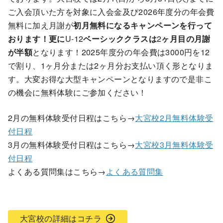
ご入会頂いた方を対象に入会金及び2026年度分の年会費
無料に加え月謝が
初月無料になるキャンペーンを行って
おります！更に
U-12
ベーシッククラスは
2
ヶ月目の月謝
が半額
となります！2025年度分の年会費は3000円を12
で割り、1ヶ月分または2ヶ月分お支払い頂く形となりま
す。大変お得な大型キャンペーンとなりますので是非こ
の機会に無料体験にご参加ください！
2月の無料体験受付日程はこちら→
大宮校2月無料体験受
付日程
3月の無料体験受付日程はこちら→
大宮校3月無料体験受
付日程
よくある質問集はこちら→
よくある質問集
大宮校の詳細はコチラ