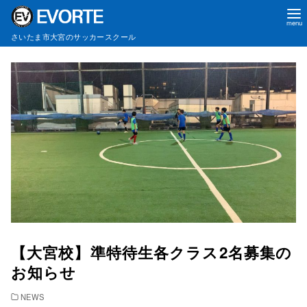
さいたま市大宮のサッカースクール
コ
ン
テ
ン
ツ
へ
移
動
【大宮校】準特待生各クラス2名募集の
お知らせ
NEWS