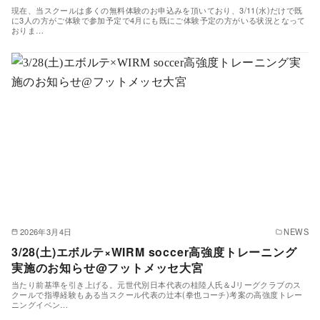
現在、当スクールは多くの無料体験のお申込みを頂いており、3/11(水)だけで既
に3人の方がご体験で参加予定で4月にも既にご体験予定の方がいる状況となって
おりま…
2026年3月4日
NEWS
3/28(土)エボルテ×WIRM soccer高強度トレーニング
実施のお知らせ@フットメッセ大宮
当たり前基準を引き上げる。元世代別日本代表の桂陸人氏＆Jリーグクラブのス
クールで指導経験もある当スクール代表の辻本(拳也コーチ)考案の高強度トレー
ニングイベン…