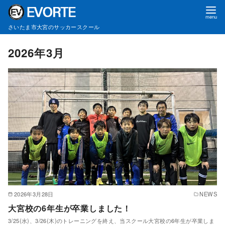
さいたま市大宮のサッカースクール
コ
2026年3月
ン
テ
ン
ツ
へ
移
動
2026年3月28日
NEWS
大宮校の6年生が卒業しました！
3/25(水)、3/26(木)のトレーニングを終え、当スクール大宮校の6年生が卒業しま