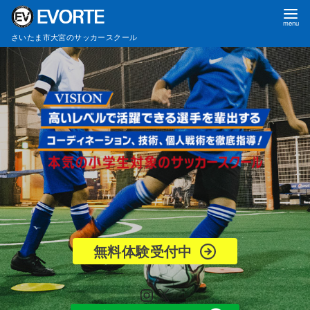
コ
ン
さいたま市大宮のサッカースクール
テ
ン
ツ
へ
移
動
無料体験受付中
Instagram
X