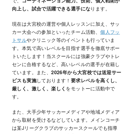
で、
コーディネーション能力、技術、個人戦術が
向上し、試合で活躍できる選手にな
ります。
現在は大宮校の運営や個人レッスンに加え、サッ
カー大会への参加といったチーム活動、
個人フッ
トサル
やクリニック等のイベントも行っていま
す。本気で高いレベルを目指す選手を徹底サポー
トいたします！当スクールには強豪クラブやトレ
センに合格するなど、高いレベルの選手が在籍し
ています。また、
2026年から大宮校では送迎サー
ビスも実施
しております！
要求レベルを高くし、
厳しく、激しく、楽しく
をモットーに活動中で
す。
また、大手少年サッカーメディアや地域メディア
から取材を受けるなどしています。メインコーチ
は某Jリーグクラブのサッカースクールでも指導