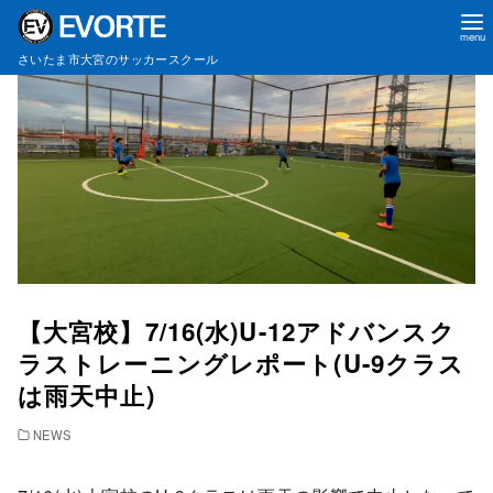
コ
さいたま市大宮のサッカースクール
ン
テ
ン
ツ
へ
移
動
【大宮校】7/16(水)U-12アドバンスク
ラストレーニングレポート(U-9クラス
は雨天中止)
NEWS