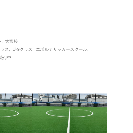
ン
大宮校
クラス
U-9クラス
エボルテサッカースクール
受付中