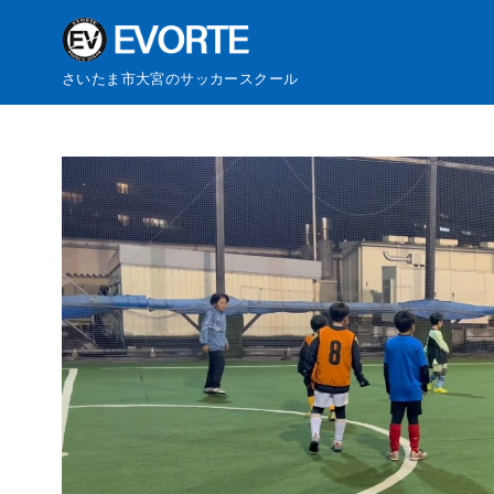
さいたま市大宮のサッカースクール
コ
ン
テ
ン
ツ
へ
移
動