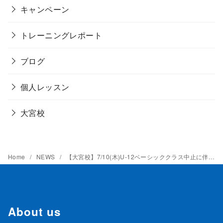
キャンペーン
トレーニングレポート
ブログ
個人レッスン
大宮校
Home
NEWS
【大宮校】7/10(木)U-12ベーシッククラス中止に伴う7/31(木)に振替開催について
About us