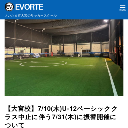
コ
さいたま市大宮のサッカースクール
ン
テ
ン
ツ
へ
移
動
【大宮校】7/10(木)U-12ベーシックク
ラス中止に伴う7/31(木)に振替開催に
ついて