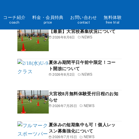
コーチ紹介
料金・会員特典
お問い合わせ
無料体験
新着記事一覧
coach
price
contact
free trial
【最新】大宮校募集状況について
2026年8月6日
NEWS
夏休み期間平日午前中限定！コー
ト開放について
2026年8月2日
NEWS
大宮校8月無料体験受付日程のお知
らせ
2026年7月25日
NEWS
夏休みの短期集中も可！個人レッ
スン募集強化について
2026年7月15日
NEWS