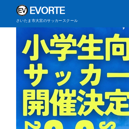
コ
さいたま市大宮のサッカースクール
ン
テ
ン
ツ
へ
移
動