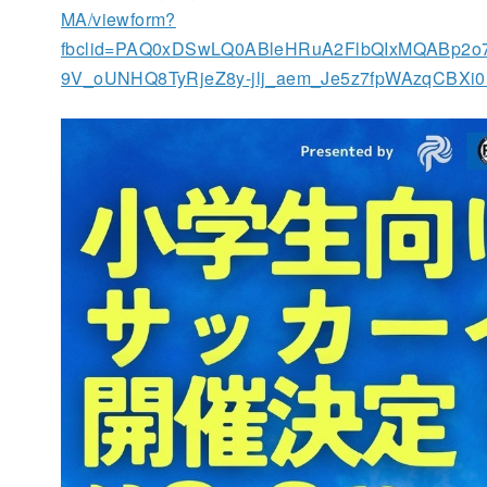
MA/viewform?
fbclid=PAQ0xDSwLQ0ABleHRuA2FlbQIxMQABp2
9V_oUNHQ8TyRjeZ8y-jlj_aem_Je5z7fpWAzqCBXi0