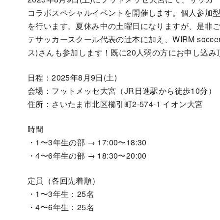
コラボスペシャルイベントを開催します。個人参加
を行います。夏休み中の土曜日になりますが、是非
テサッカースクール代表の辻本に加え、WIRM socc
ス)さんも参加します！既に20人弱の方にお申し込み
日程：2025年8月9日(土)
会場：フットメッセ大宮（JR日進駅から徒歩10分）
住所：さいたま市北区櫛引町2-574-1 イオン大宮
時間
・1〜3年生の部 → 17:00〜18:30
・4〜6年生の部 → 18:30〜20:00
定員（各回先着順）
・1〜3年生：25名
・4〜6年生：25名