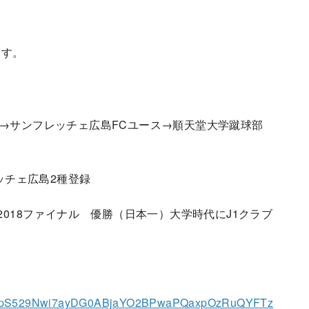
ます。
ス→サンフレッチェ広島FCユース→順天堂大学蹴球部
レッチェ広島2種登録
2018ファイナル 優勝（日本一）大学時代にJ1クラブ
VJtfwOpS529Nwi7ayDG0ABjaYO2BPwaPQaxpOzRuQYFTz