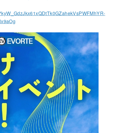
o7kyW_GdzJkx61xQDtTk0GZahekVsPWFMhYR-
lx9aOg