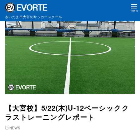
コ
さいたま市大宮のサッカースクール
ン
テ
ン
ツ
へ
移
動
【大宮校】5/22(木)U-12ベーシックク
ラストレーニングレポート
NEWS