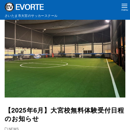
コ
さいたま市大宮のサッカースクール
ン
テ
ン
ツ
へ
移
動
【2025年6月】大宮校無料体験受付日程
のお知らせ
NEWS