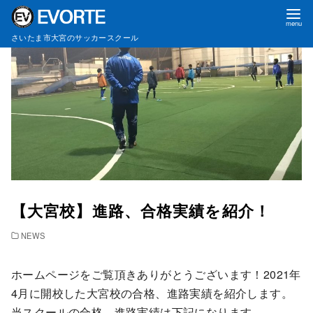
コ
さいたま市大宮のサッカースクール
ン
テ
ン
ツ
へ
移
動
【大宮校】進路、合格実績を紹介！
NEWS
ホームページをご覧頂きありがとうございます！2021年
4月に開校した大宮校の合格、進路実績を紹介します。
当スクールの合格、進路実績は下記になります。