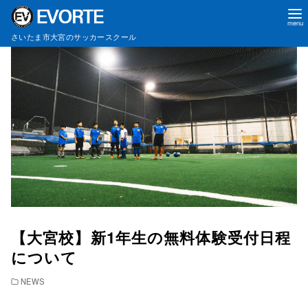
コ
さいたま市大宮のサッカースクール
ン
テ
ン
ツ
へ
移
動
【大宮校】新1年生の無料体験受付日程
について
NEWS