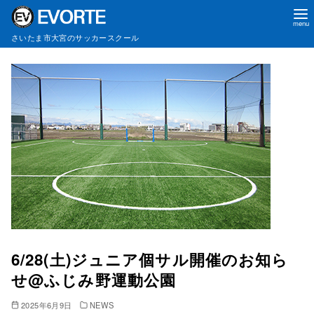
さいたま市大宮のサッカースクール
コ
ン
テ
ン
ツ
へ
移
動
6/28(土)ジュニア個サル開催のお知ら
せ@ふじみ野運動公園
2025年6月9日
NEWS