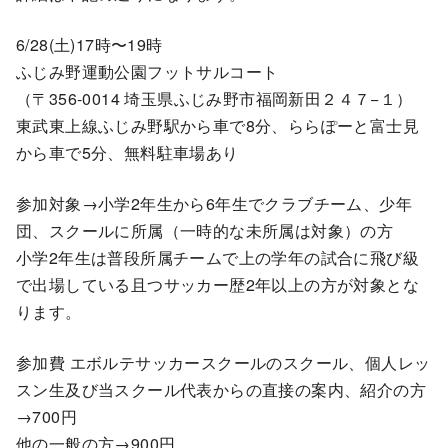
6/28(土)17時〜19時
ふじみ野運動公園フットサルコート
（〒356-0014 埼玉県ふじみ野市福岡新田２４７−１）
東武東上線ふじみ野駅から車で8分、ららぽーと富士見
から車で5分、無料駐車場あり
参加対象→小学2年生から6年生でクラブチーム、少年
団、スクールに所属（一時的な未所属は対象）の方
小学2年生は普段所属チームで上の学年の試合に飛び級
で出場している且つサッカー歴2年以上の方が対象とな
ります。
参加費 エボルテサッカースクールのスクール、個人レッ
スン生及び当スクール代表からの直接の案内、紹介の方
→700円
他の一般の方→900円