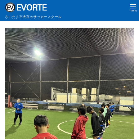
さいたま市大宮のサッカースクール
コ
ン
テ
ン
ツ
へ
移
動