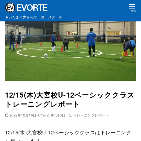
コ
さいたま市大宮のサッカースクール
ン
テ
ン
ツ
へ
移
動
12/15(木)大宮校U-12ベーシッククラス
トレーニングレポート
2022年12月16日
2023年1月8日
トレーニングレポート
12/15(木)大宮校U-12ベーシッククラスはトレーニング
を行いました！