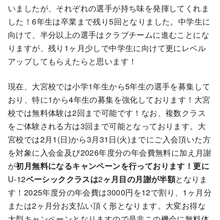
いましたが、それぞれの選手が持ち味を発揮してくれま
した！6年生は卒業まで残り5回となりました。中学生に
向けて、半分以上の選手はクラブチームに進むことにな
りますが、残り1ヶ月少しで中学生に向けて更にレベル
アップしてもらえたらと思います！
現在、大宮校では小学1年生から5年生の選手を募集して
おり、特に1から4年生の募集を強化しております！大宮
校では無料体験は2回まで可能です！なお、複数クラス
をご体験される方は3回まで可能となっております。大
宮校では2月1(日)から3月31日(火)までにご入会頂いた方
を対象に入会金及び2026年度分の年会費無料に加え月謝
が
初月無料になるキャンペーンを行っております！更に
U-12
ベーシッククラスは
2
ヶ月目の月謝が半額
となりま
す！2025年度分の年会費は3000円を12で割り、1ヶ月分
または2ヶ月分お支払い頂く形となります。大変お得な
大型キャンペーンとなりますので是非この機会に無料体