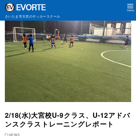
コ
さいたま市大宮のサッカースクール
ン
テ
ン
ツ
へ
移
動
2/18(水)大宮校U-9クラス、U-12アドバ
ンスクラストレーニングレポート
NEWS