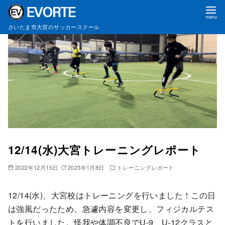
コ
さいたま市大宮のサッカースクール
ン
テ
ン
ツ
へ
移
動
12/14(水)大宮トレーニングレポート
2022年12月15日
2023年1月8日
トレーニングレポート
12/14(水)、大宮校はトレーニングを行いました！この日
は強風だったため、急遽内容を変更し、フィジカルテス
トを行いました。怪我や体調不良でU-9、U-12クラスと