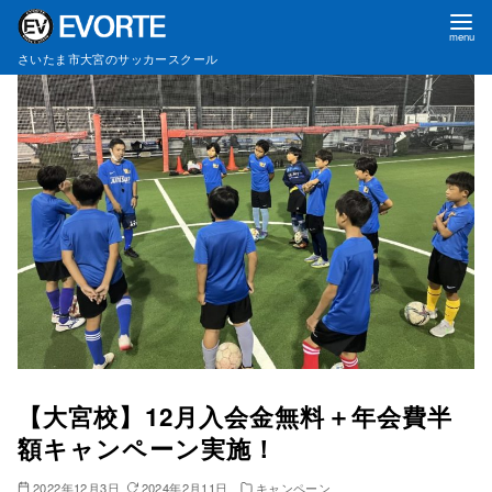
コ
さいたま市大宮のサッカースクール
ン
テ
ン
ツ
へ
移
動
【大宮校】12月入会金無料＋年会費半
額キャンペーン実施！
2022年12月3日
2024年2月11日
キャンペーン