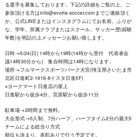
る選手を募集しております。下記の詳細をご覧の上、ご
参加頂ける方はinfo@evorte-soccer.comまでご連絡頂く
か、公式LINEまたはインスタグラムにてお名前、ふりが
な、学年、所属クラブまたはスクール、サッカー歴(経験
年数)を明記の上メッセージお願い致します。
日時→5/24(日) 14時から19時(14時から受付 代表者会
議14時30分から) 集合時間は14時になります。
場所→フルマークスポーツパーク大宮(埼玉県さいたま市
北区日進町2-1916-8イスタ日進5F)
※ヨークマート日進店の屋上
日進駅から徒歩4分、宮原駅から徒歩11分
駐車場→2時間まで無料。
大会形式→5人制、7分ハーフ、ハーフタイム2分の最大5
チームによる総当り方式
順位も決まり、表彰ありで行う予定です。