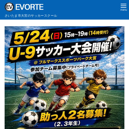
さいたま市大宮のサッカースクール
コ
ン
テ
ン
ツ
へ
移
動