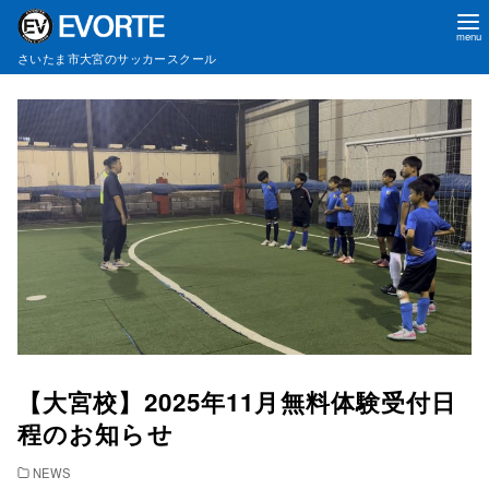
さいたま市大宮のサッカースクール
コ
ン
テ
ン
ツ
へ
移
動
【大宮校】2025年11月無料体験受付日
程のお知らせ
NEWS