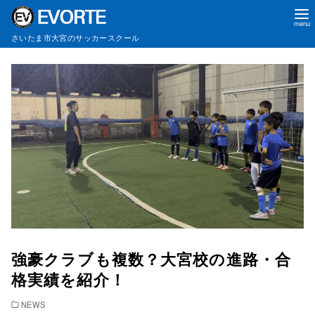
さいたま市大宮のサッカースクール
コ
ン
テ
ン
ツ
へ
移
動
強豪クラブも複数？大宮校の進路・合
格実績を紹介！
NEWS