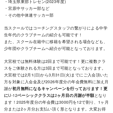
・埼玉県東部トレセン(2023年度)
・宮原中サッカー部など
・その他中体連サッカー部
当スクールではコーチングスタッフの繋がりによる中学
生年代のクラブチームの紹介も可能です！
また、スクール在籍中に移籍を希望される場合なども、
少年団やクラブチームへ紹介が可能となっております。
大宮校では無料体験は2回まで可能です！更に複数クラ
スをご体験される方は3回まで可能となっております。
大宮校では2月1(日)から3月31日(火)までにご入会頂いた
方を対象に入会金及び2026年度分の年会費無料に加え月
謝が
初月無料になるキャンペーンを行っております！更
に
U-12
ベーシッククラスは
2
ヶ月目の月謝が半額
となり
ます！2025年度分の年会費は3000円を12で割り、1ヶ月
分または2ヶ月分お支払い頂く形となります。大変お得