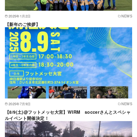
2025年1月2日
NEWS
【新年のご挨拶】
2025年7月9日
NEWS
【8/9(土)@フットメッセ大宮】WIRM soccerさんとスペシャ
ルイベント開催決定！