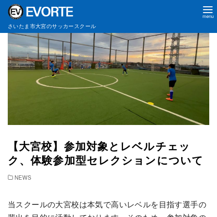
コ
さいたま市大宮のサッカースクール
ン
テ
ン
ツ
へ
移
動
【大宮校】参加対象とレベルチェッ
ク、体験参加型セレクションについて
NEWS
当スクールの大宮校は本気で高いレベルを目指す選手の