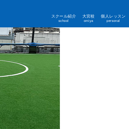
スクール紹介
大宮校
個人レッスン
school
omiya
personal