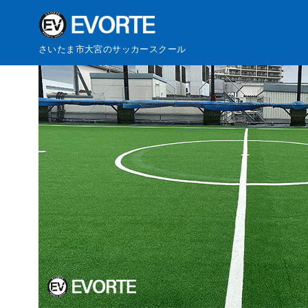
コ
さいたま市大宮のサッカースクール
ン
テ
ン
ツ
へ
移
動