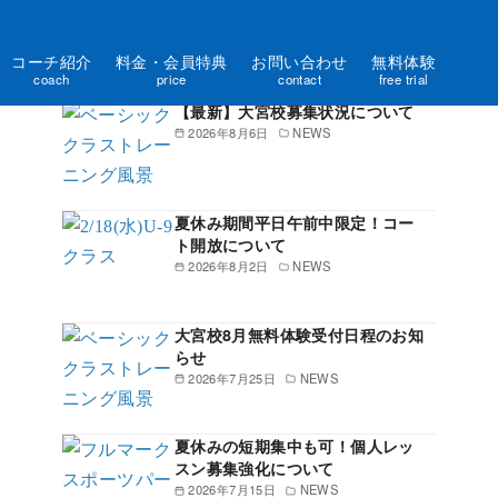
コーチ紹介
料金・会員特典
お問い合わせ
無料体験
新着記事一覧
coach
price
contact
free trial
【最新】大宮校募集状況について
2026年8月6日
NEWS
夏休み期間平日午前中限定！コー
ト開放について
2026年8月2日
NEWS
大宮校8月無料体験受付日程のお知
らせ
2026年7月25日
NEWS
夏休みの短期集中も可！個人レッ
スン募集強化について
2026年7月15日
NEWS