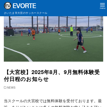
コ
さいたま市大宮のサッカースクール
ン
テ
ン
ツ
へ
移
動
【大宮校】2025年8月、9月無料体験受
付日程のお知らせ
NEWS
当スクールの大宮校では無料体験を受付ております。最