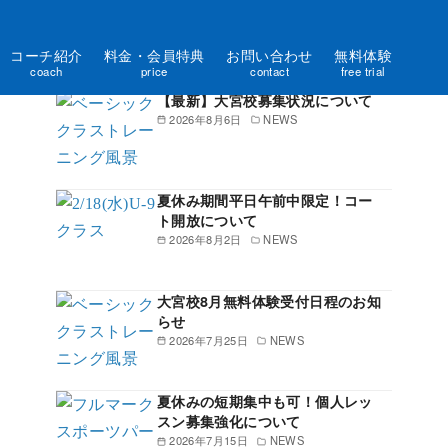
コーチ紹介
料金・会員特典
お問い合わせ
無料体験
新着記事一覧
coach
price
contact
free trial
【最新】大宮校募集状況について
2026年8月6日
NEWS
夏休み期間平日午前中限定！コー
ト開放について
2026年8月2日
NEWS
大宮校8月無料体験受付日程のお知
らせ
2026年7月25日
NEWS
夏休みの短期集中も可！個人レッ
スン募集強化について
2026年7月15日
NEWS