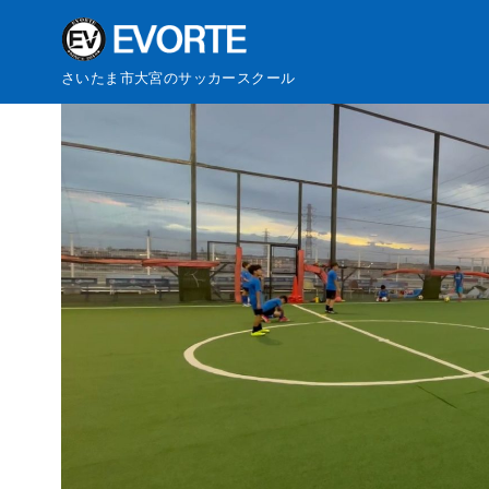
コ
さいたま市大宮のサッカースクール
ン
テ
ン
ツ
へ
移
動