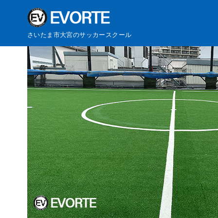
コ
さいたま市大宮のサッカースクール
ン
テ
ン
ツ
へ
移
動