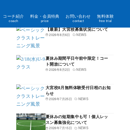
コーチ紹介
料金・会員特典
お問い合わせ
無料体験
新着記事一覧
coach
price
contact
free trial
【最新】大宮校募集状況について
2026年8月6日
NEWS
夏休み期間平日午前中限定！コー
ト開放について
2026年8月2日
NEWS
大宮校8月無料体験受付日程のお知
らせ
2026年7月25日
NEWS
夏休みの短期集中も可！個人レッ
スン募集強化について
2026年7月15日
NEWS