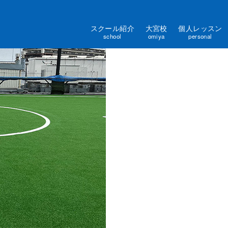
スクール紹介
大宮校
個人レッスン
school
omiya
personal