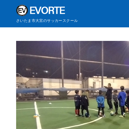
さいたま市大宮のサッカースクール
コ
ン
テ
ン
ツ
へ
移
動