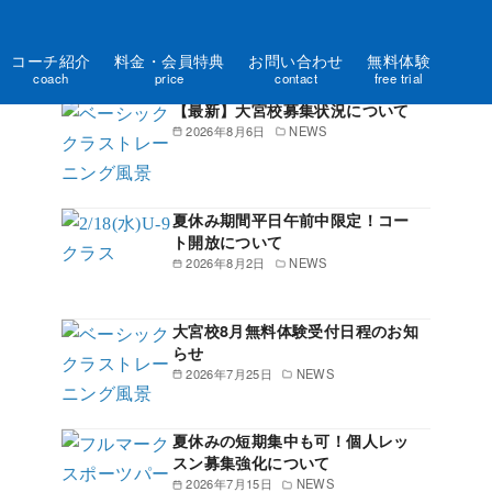
コーチ紹介
料金・会員特典
お問い合わせ
無料体験
新着記事一覧
coach
price
contact
free trial
【最新】大宮校募集状況について
2026年8月6日
NEWS
夏休み期間平日午前中限定！コー
ト開放について
2026年8月2日
NEWS
大宮校8月無料体験受付日程のお知
らせ
2026年7月25日
NEWS
夏休みの短期集中も可！個人レッ
スン募集強化について
2026年7月15日
NEWS