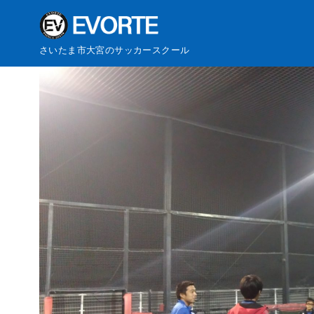
コ
さいたま市大宮のサッカースクール
ン
テ
ン
ツ
へ
移
動