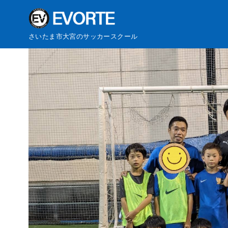
コ
さいたま市大宮のサッカースクール
ン
テ
ン
ツ
へ
移
動