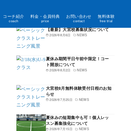
コーチ紹介
料金・会員特典
お問い合わせ
無料体験
新着記事一覧
coach
price
contact
free trial
【最新】大宮校募集状況について
2026年8月6日
NEWS
夏休み期間平日午前中限定！コー
ト開放について
2026年8月2日
NEWS
大宮校8月無料体験受付日程のお知
らせ
2026年7月25日
NEWS
夏休みの短期集中も可！個人レッ
スン募集強化について
2026年7月15日
NEWS