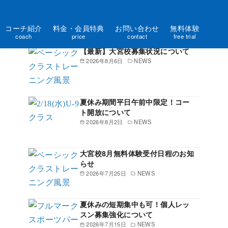
コーチ紹介
料金・会員特典
お問い合わせ
無料体験
新着記事一覧
coach
price
contact
free trial
【最新】大宮校募集状況について
2026年8月6日
NEWS
夏休み期間平日午前中限定！コー
ト開放について
2026年8月2日
NEWS
大宮校8月無料体験受付日程のお知
らせ
2026年7月25日
NEWS
夏休みの短期集中も可！個人レッ
スン募集強化について
2026年7月15日
NEWS