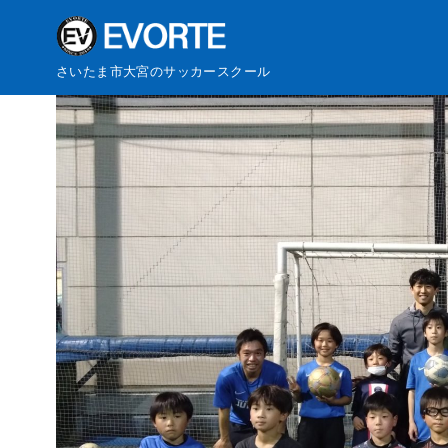
コ
さいたま市大宮のサッカースクール
ン
テ
ン
ツ
へ
移
動