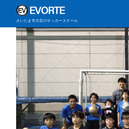
コ
さいたま市大宮のサッカースクール
ン
テ
ン
ツ
へ
移
動