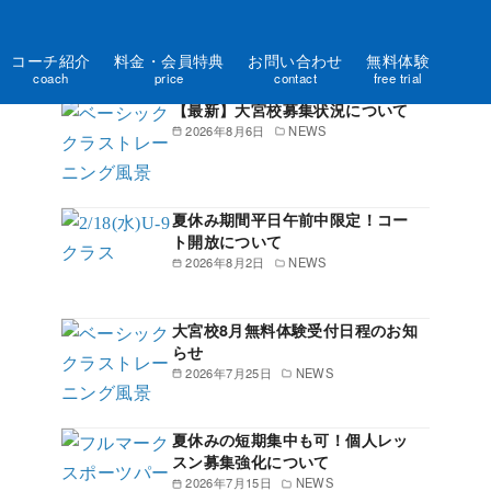
コーチ紹介
料金・会員特典
お問い合わせ
無料体験
新着記事一覧
coach
price
contact
free trial
【最新】大宮校募集状況について
2026年8月6日
NEWS
夏休み期間平日午前中限定！コー
ト開放について
2026年8月2日
NEWS
大宮校8月無料体験受付日程のお知
らせ
2026年7月25日
NEWS
夏休みの短期集中も可！個人レッ
スン募集強化について
2026年7月15日
NEWS