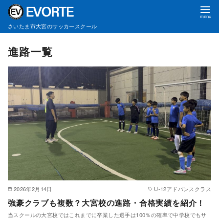
さいたま市大宮のサッカースクール
コ
進路一覧
ン
テ
ン
ツ
へ
移
動
2026年2月14日
U-12アドバンスクラス
強豪クラブも複数？大宮校の進路・合格実績を紹介！
当スクールの大宮校ではこれまでに卒業した選手は100％の確率で中学校でもサ