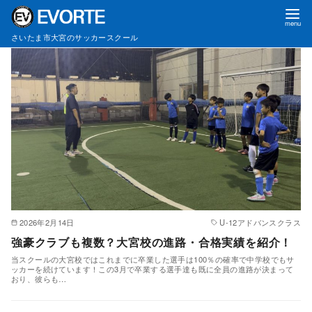
合格実績
コ
さいたま市大宮のサッカースクール
ン
テ
ン
ツ
へ
移
動
2026年2月14日
U-12アドバンスクラス
強豪クラブも複数？大宮校の進路・合格実績を紹介！
当スクールの大宮校ではこれまでに卒業した選手は100％の確率で中学校でもサ
ッカーを続けています！この3月で卒業する選手達も既に全員の進路が決まって
おり、彼らも…