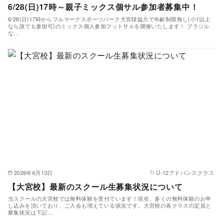
6/28(日)17時～親子ミックス個サル参加者募集中！
6/28(日)17時からフルマークスポーツパーク大宮様協力で年齢制限無し(小1以上
なら誰でも参加可)のミックス個人参加フットサルを開催いたします！ ブラジル
な…
2026年6月13日
U-12アドバンスクラス
【大宮校】最新のスクール生募集状況について
当スクールの大宮校では無料体験を受付ています！現在、多くの無料体験のお申
し込みを頂いており、ご入会も増えている状況です。大宮校の各クラスの定員と
募集状況は下記…