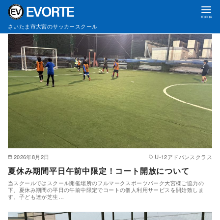
入会キャンペーン
コ
さいたま市大宮のサッカースクール
ン
テ
ン
ツ
へ
移
動
2026年8月2日
U-12アドバンスクラス
夏休み期間平日午前中限定！コート開放について
当スクールではスクール開催場所のフルマークスポーツパーク大宮様ご協力の
下、夏休み期間の平日の午前中限定でコートの個人利用サービスを開始致しま
す。子ども達が芝生…