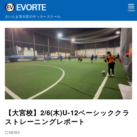
さいたま市大宮のサッカースクール
コ
ン
テ
ン
ツ
へ
移
動
【大宮校】2/6(木)U-12ベーシッククラ
ストレーニングレポート
NEWS