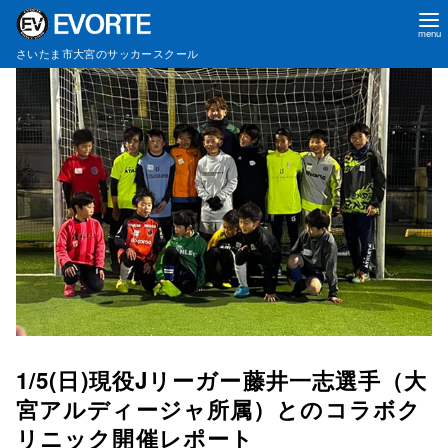
コ
さいたま市大宮のサッカースクール
ン
テ
ン
ツ
へ
移
動
1/5(日)現役Jリーガー藤井一志選手（大
宮アルディージャ所属）とのコラボク
リニック開催レポート