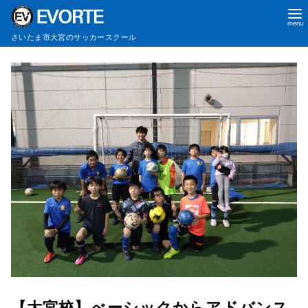
さいたま市大宮のサッカースクール
コ
ン
テ
ン
ツ
へ
移
動
【大宮校】べーシックからアドバンス