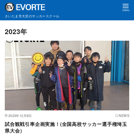
さいたま市大宮のサッカースクール
コ
2023年
ン
テ
ン
ツ
へ
移
動
2023年12月8日
NEWS
試合観戦引率企画実施！(全国高校サッカー選手権埼玉
県大会）