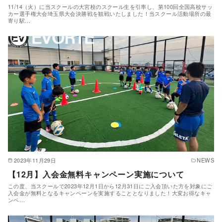
11/14（火）に当スクールの大宮校のスクール生を引率し、第100回全国高校サッ
カー選手権大会埼玉県大会決勝戦を観戦いたしました！当スクール活動場所の最
寄り駅…
2023年11月29日
NEWS
【12月】入会金無料キャンペーン実施について
この度、当スクールで2023年12月1日から12月31日にご入会頂いた方を対象にご
入会金が無料となるキャンペーンを実施することとなりました！大変お得なキャ
ンペ…