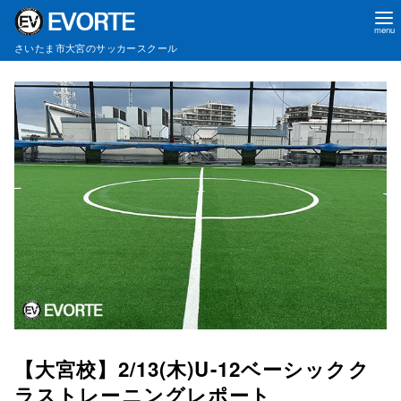
さいたま市大宮のサッカースクール
コ
ン
テ
ン
ツ
へ
移
動
【大宮校】2/13(木)U-12ベーシックク
ラストレーニングレポート