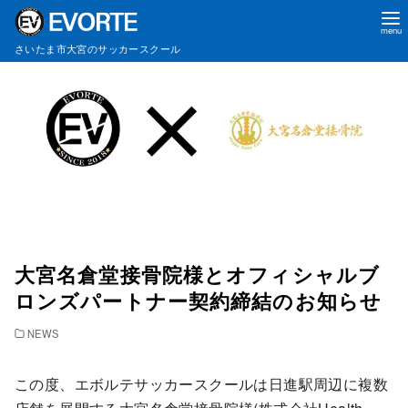
コ
さいたま市大宮のサッカースクール
ン
テ
ン
ツ
へ
移
動
大宮名倉堂接骨院様とオフィシャルブ
ロンズパートナー契約締結のお知らせ
NEWS
この度、エボルテサッカースクールは日進駅周辺に複数