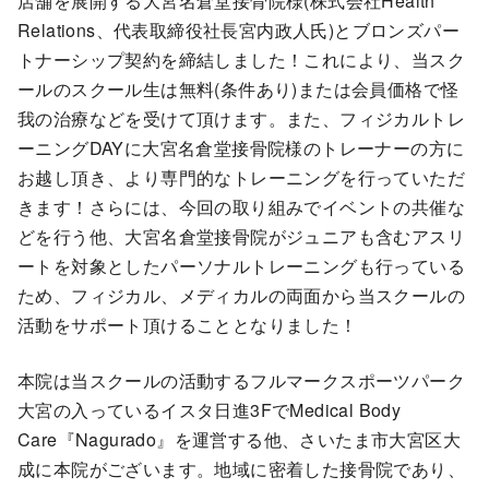
店舗を展開する大宮名倉堂接骨院様(株式会社Health
Relations、代表取締役社長宮内政人氏)とブロンズパー
トナーシップ契約を締結しました！これにより、当スク
ールのスクール生は無料(条件あり)または会員価格で怪
我の治療などを受けて頂けます。また、フィジカルトレ
ーニングDAYに大宮名倉堂接骨院様のトレーナーの方に
お越し頂き、より専門的なトレーニングを行っていただ
きます！さらには、今回の取り組みでイベントの共催な
どを行う他、大宮名倉堂接骨院がジュニアも含むアスリ
ートを対象としたパーソナルトレーニングも行っている
ため、フィジカル、メディカルの両面から当スクールの
活動をサポート頂けることとなりました！
本院は当スクールの活動するフルマークスポーツパーク
大宮の入っているイスタ日進3FでMedical Body
Care『Nagurado』を運営する他、さいたま市大宮区大
成に本院がございます。地域に密着した接骨院であり、