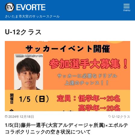
さいたま市大宮のサッカースクール
コ
U-12クラス
ン
テ
ン
ツ
へ
移
動
2024年12月18日
U-12クラス
1/5(日)藤井一選手(大宮アルディージャ所属)×エボルテ
コラボクリニックの空き状況について