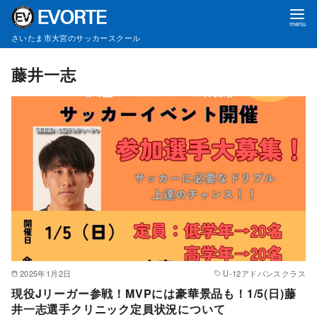
さいたま市大宮のサッカースクール
コ
藤井一志
ン
テ
ン
ツ
へ
移
動
2025年1月2日
U-12アドバンスクラス
現役Jリーガー参戦！MVPには豪華景品も！1/5(日)藤
井一志選手クリニック定員状況について