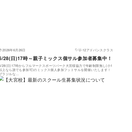
2026年6月26日
U-12アドバンスクラス
6/28(日)17時～親子ミックス個サル参加者募集中！
6/28(日)17時からフルマークスポーツパーク大宮様協力で年齢制限無し(小1
以上なら誰でも参加可)のミックス個人参加フットサルを開催いたします！
ブラジルな…