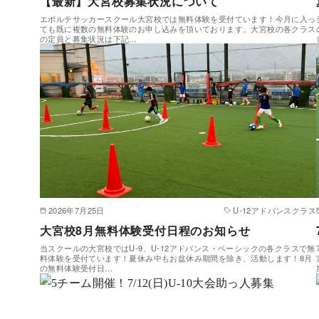
【最新】大宮校募集状況について
エボルテサッカースクール大宮校では無料体験を受付ています！今月に入っ
ても既に複数の無料体験のお申し込みを頂いております。大宮校の各クラス
の定員と募集状況は下記…
2026年7月25日
U-12アドバンスクラス
大宮校8月無料体験受付日程のお知らせ
当スクールの大宮校ではU-9、U-12アドバンス・ベーシックの各クラスで無
料体験を受付ています！夏休み中もお盆休み期間を除き、活動します！8月
の無料体験受付日…