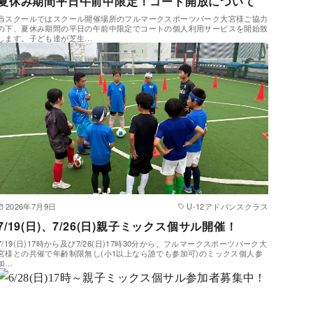
夏休み期間平日午前中限定！コート開放について
当スクールではスクール開催場所のフルマークスポーツパーク大宮様ご協力
の下、夏休み期間の平日の午前中限定でコートの個人利用サービスを開始致
します。子ども達が芝生…
2026年7月9日
U-12アドバンスクラス
7/19(日)、7/26(日)親子ミックス個サル開催！
7/19(日)17時から及び7/26(日)17時30分から、フルマークスポーツパーク大
宮様との共催で年齢制限無し(小1以上なら誰でも参加可)のミックス個人参
加…