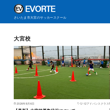
さいたま市大宮のサッカースクール
コ
ン
大宮校
テ
ン
ツ
へ
移
動
2026年8月6日
U-12アドバンスクラス