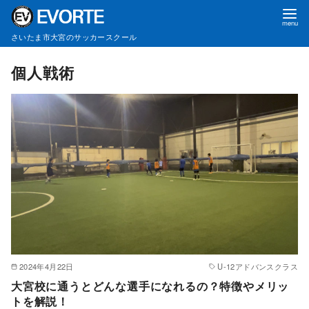
さいたま市大宮のサッカースクール
コ
個人戦術
ン
テ
ン
ツ
へ
移
動
2024年4月22日
U-12アドバンスクラス
大宮校に通うとどんな選手になれるの？特徴やメリッ
トを解説！