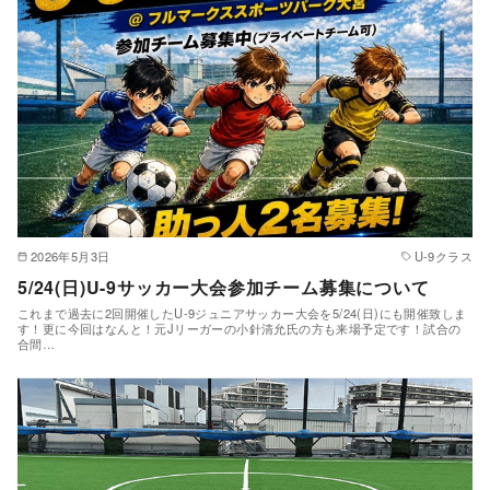
2026年5月3日
U-9クラス
5/24(日)U-9サッカー大会参加チーム募集について
これまで過去に2回開催したU-9ジュニアサッカー大会を5/24(日)にも開催致しま
す！更に今回はなんと！元Jリーガーの小針清允氏の方も来場予定です！試合の
合間…