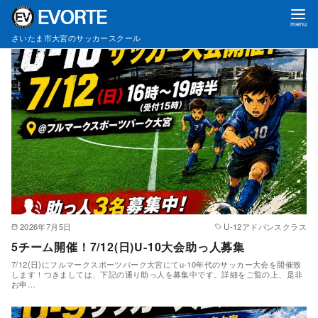
サッカー大会
コ
さいたま市大宮のサッカースクール
ン
テ
ン
ツ
へ
移
動
2026年7月5日
U-12アドバンスクラス
5チーム開催！7/12(日)U-10大会助っ人募集
7/12(日)にフルマークスポーツパーク大宮にてu-10年代のサッカー大会を開催致
します！つきましては、下記の通り助っ人を募集中です。詳細をご覧の上、是非
お申…